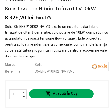
Solis Invertor Hibrid Trifazat LV 10kW
8.325,20 lei
Fara TVA
Solis S6-EH3P10K02-NV-YD-L este un invertor solar hibrid
trifazat de ultimă generație, cu o putere de 10kW, compatibil cu
acumulatori pe joasă tensiune (low voltage). Este proiectat
pentru aplicații rezidențiale și comerciale, combinând eficiența
cu versatilitatea și ușurința în utilizare pentru a acoperi nevoile
diverse de energie.
Marca
: Solis
Referinta
: S6-EH3P10K02-NV-YD-L

Adaugă În Coș