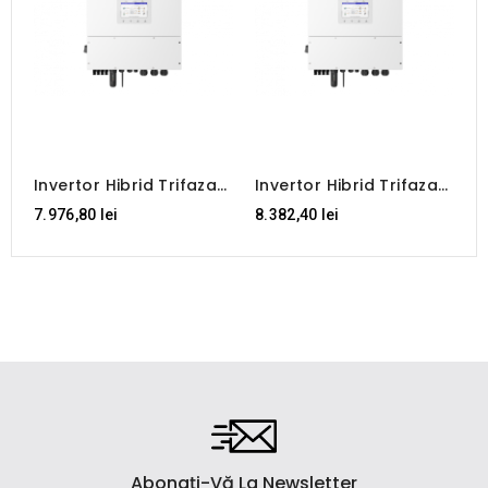
Invertor Hibrid Trifazat
Invertor Hibrid Trifazat
S
Solis 12 KW HV - S6-
Solis 15 KW HV - S6-
T
7.976,80 lei
8.382,40 lei
2
EH3P12K-H
EH3P15K-H
E
Abonați-Vă La Newsletter