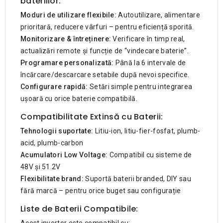
bateriilor:
Moduri de utilizare flexibile:
Autoutilizare, alimentare
prioritară, reducere vârfuri – pentru eficiență sporită.
Monitorizare & întreținere:
Verificare în timp real,
actualizări remote și funcție de “vindecare baterie”.
Programare personalizată:
Până la 6 intervale de
încărcare/descarcare setabile după nevoi specifice.
Configurare rapidă:
Setări simple pentru integrarea
ușoară cu orice baterie compatibilă.
Compatibilitate Extinsă cu Baterii:
Tehnologii suportate:
Litiu-ion, litiu-fier-fosfat, plumb-
acid, plumb-carbon
Acumulatori Low Voltage:
Compatibil cu sisteme de
48V și 51.2V
Flexibilitate brand:
Suportă baterii branded, DIY sau
fără marcă – pentru orice buget sau configurație
Liste de Baterii Compatibile: