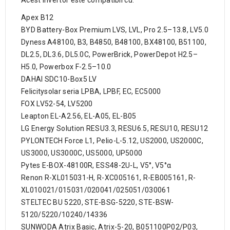
Acest invertor este compatibil cu:
Apex B12
BYD Battery-Box Premium LVS, LVL, Pro 2.5–13.8, LV5.0
Dyness A48100, B3, B4850, B48100, BX48100, B51100,
DL2.5, DL3.6, DL5.0C, PowerBrick, PowerDepot H2.5–
H5.0, Powerbox F-2.5–10.0
DAHAI SDC10-Box5 LV
Felicitysolar seria LPBA, LPBF, EC, EC5000
FOX LV52-54, LV5200
Leapton EL-A2.56, EL-A05, EL-B05
LG Energy Solution RESU3.3, RESU6.5, RESU10, RESU12
PYLONTECH Force L1, Pelio-L-5.12, US2000, US2000C,
US3000, US3000C, US5000, UP5000
Pytes E-BOX-48100R, ESS48-2U-L, V5°, V5°α
Renon R-XL015031-H, R-XC005161, R-EB005161, R-
XL010021/015031/020041/025051/030061
STELTEC BU 5220, STE-BSG-5220, STE-BSW-
5120/5220/10240/14336
SUNWODA Atrix Basic, Atrix-5-20, B051100P02/P03,