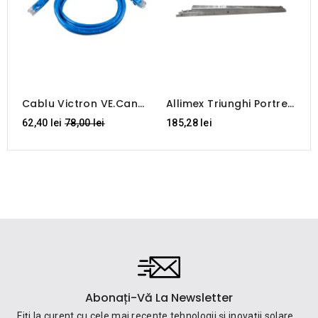
V
C
5
Cablu Victron VE.Can
Allimex Triunghi Portret
La CAN-Bus BMS, Type
Reglabil
Regular
62,40 lei
78,00 lei
185,28 lei
A (5 M)
15°/20°/25°/30°/35°
price
Abonați-Vă La Newsletter
Fiți la curent cu cele mai recente tehnologii și inovații solare