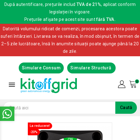
După autentificare, prețurile includ
TVA de 21%
, aplicat conform
legislației în vigoare.
Prețurile afișate pe acest site sunt
fără TVA.
Datorită volumului ridicat de comenzi, procesarea acestora poate
suferi întârzieri. Livrarea se va realiza, în mod obișnuit, în termen de
2–5 zile lucrătoare, însă în anumite situații poate ajunge până la 20
de zile.
Simulare Consum
Simulare Structură
0

Caută
La reducere!
La reducere!
-20%
-20%