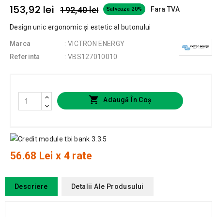
153,92 lei
192,40 lei
Fara TVA
Salveaza 20%
Design unic ergonomic și estetic al butonului
Marca
: VICTRON ENERGY
Referinta
: VBS127010010

Adaugă În Coș
56.68 Lei x 4 rate
Descriere
Detalii Ale Produsului