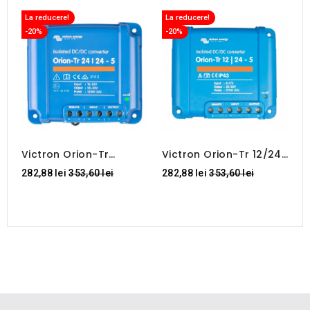
La reducere!
La reducere!
L
-20%
-20%
Victron Orion-Tr
Victron Orion-Tr 12/24-
V
24/24-5A (120W)
5A (120W)
2
Regular
Regular
282,88 lei
353,60 lei
282,88 lei
353,60 lei
7
D
price
price