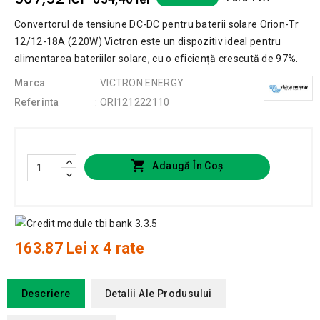
Convertorul de tensiune DC-DC pentru baterii solare Orion-Tr
12/12-18A (220W) Victron este un dispozitiv ideal pentru
alimentarea bateriilor solare, cu o eficiență crescută de 97%.
Marca
: VICTRON ENERGY
Referinta
: ORI121222110

Adaugă În Coș
163.87 Lei x 4 rate
Descriere
Detalii Ale Produsului