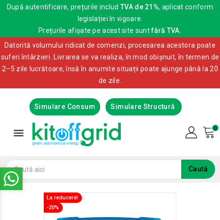
După autentificare, prețurile includ
TVA de 21%
, aplicat conform
legislației în vigoare.
Prețurile afișate pe acest site sunt
fără TVA.
Datorită volumului ridicat de comenzi, procesarea acestora poate
suferi întârzieri. Livrarea se va realiza, în mod obișnuit, în termen de
2–5 zile lucrătoare, însă în anumite situații poate ajunge până la 20
de zile.
Simulare Consum
Simulare Structură
0

Caută
La reducere!
La reducere!
-20%
-20%