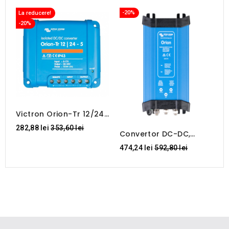
-20%
La reducere!
L
-20%
Victron Orion-Tr 12/24-
V
5A (120W)
2
Regular
282,88 lei
353,60 lei
1
D
Convertor DC-DC,
price
Orion 24/12-70A
Regular
474,24 lei
592,80 lei
price