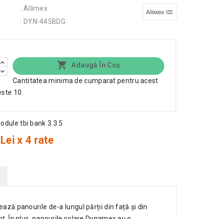
: Allimex
: DYN-445BDG

Adaugă În Coș
Cantitatea minima de cumparat pentru acest
este 10.
Lei x 4 rate
ză panourile de-a lungul părții din față și din
t. În plus, panourile solare Dynamex au o