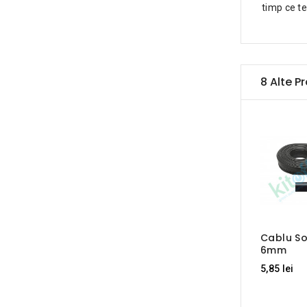
timp ce te
8 Alte P
Cablu So
6mm
5,85 lei