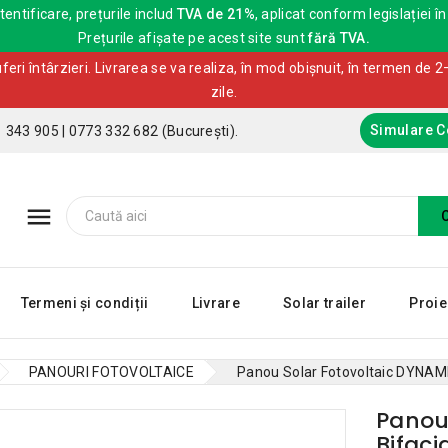
entificare, prețurile includ
TVA de 21%
, aplicat conform legislației în
Prețurile afișate pe acest site sunt
fără TVA.
ri întârzieri. Livrarea se va realiza, în mod obișnuit, în termen de 2–
zile.
Simulare 
1 343 905 | 0773 332 682 (București).

Termeni și condiții
Livrare
Solar trailer
Proie
PANOURI FOTOVOLTAICE
Panou Solar Fotovoltaic DYNAME
Panou
Bifaci