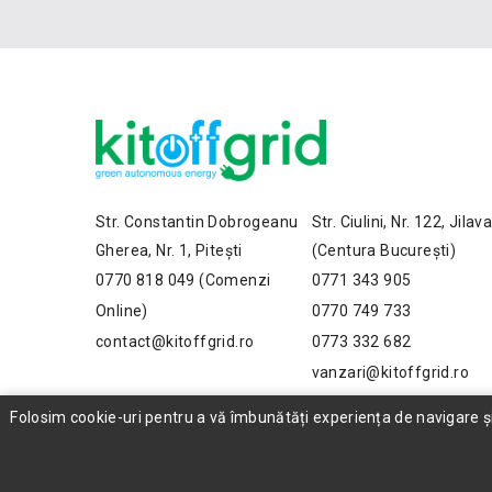
Str. Constantin Dobrogeanu
Str. Ciulini, Nr. 122, Jilav
Gherea, Nr. 1, Pitești
(Centura București)
0770 818 049 (Comenzi
0771 343 905
Online)
0770 749 733
contact@kitoffgrid.ro
0773 332 682
vanzari@kitoffgrid.ro
Folosim cookie-uri pentru a vă îmbunătăți experiența de navigare și p
© 2026 kitoffgrid ® - Toate drepturile rezervate.