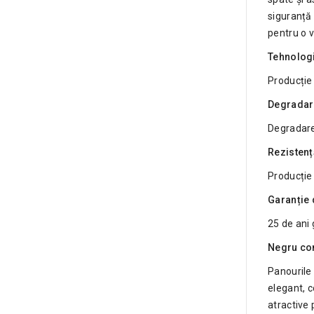
siguranță 
pentru o v
Tehnologi
Producție
Degradar
Degradare
Rezistență
Producție 
Garanție d
25 de ani
Negru co
Panourile 
elegant, 
atractive 