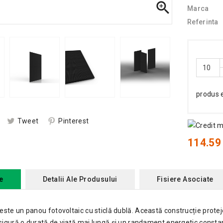

Marca
Referinta
produs 
Tweet
Pinterest
114.59 
e
Detalii Ale Produsului
Fisiere Asociate
te un panou fotovoltaic cu sticlă dublă. Această construcție protejea
sigură o durată de viață mai lungă și un randament energetic constan