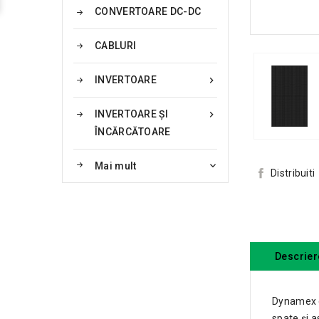
CONVERTOARE DC-DC
CABLURI
INVERTOARE

INVERTOARE ȘI

ÎNCĂRCĂTOARE
Mai mult

Distribuiti
Descrier
Dynamex es
spate și a