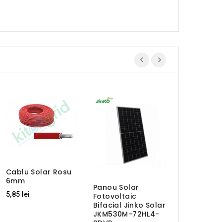
-20%
Cablu Solar Rosu
6mm
Panou Solar
Panou Foto
5,85 lei
Fotovoltaic
90W-12V
Bifacial Jinko Solar
Monocrista
JKM530M-72HL4-
Victron En