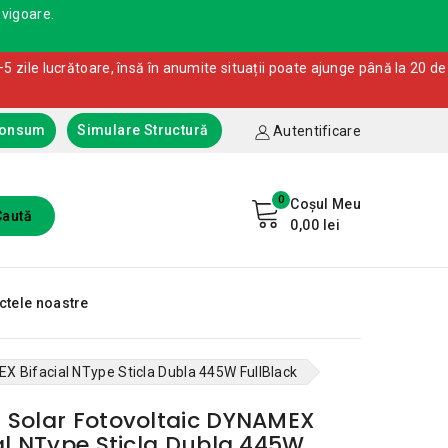
 vigoare.
5 zile lucrătoare, însă în anumite situații poate ajunge până la 20 de
Consum
Simulare Structură
Autentificare
0
Coșul Meu
Caută
0,00 lei
ctele noastre
X Bifacial NType Sticla Dubla 445W FullBlack
 Solar Fotovoltaic DYNAMEX
al NType Sticla Dubla 445W