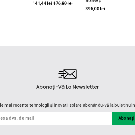
505Wp
Regular
141,44 lei
176,80 lei
395,00 lei
price
Abonați-Vă La Newsletter
cele mai recente tehnologii și inovații solare abonându-vă la buletinul