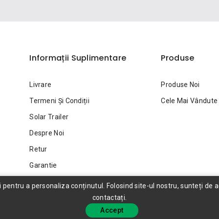
Informații Suplimentare
Produse
Livrare
Produse Noi
a
Termeni Și Condiții
Cele Mai Vândute
Solar Trailer
Despre Noi
Retur
Garantie
entru a personaliza conținutul. Folosind site-ul nostru, sunteți de aco
contactați.
Accept