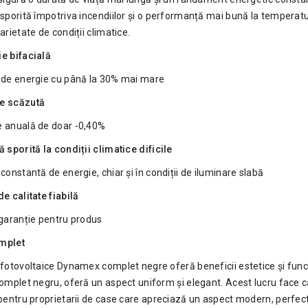
sporită împotriva incendiilor și o performanță mai bună la temperatur
arietate de condiții climatice.
e bifacială
 de energie cu până la 30% mai mare
e scăzută
 anuală de doar -0,40%
 sporită la condiții climatice dificile
constantă de energie, chiar și în condiții de iluminare slabă
e calitate fiabilă
 garanție pentru produs
mplet
fotovoltaice Dynamex complet negre oferă beneficii estetice și funcț
complet negru, oferă un aspect uniform și elegant. Acest lucru face 
pentru proprietarii de case care apreciază un aspect modern, perfect