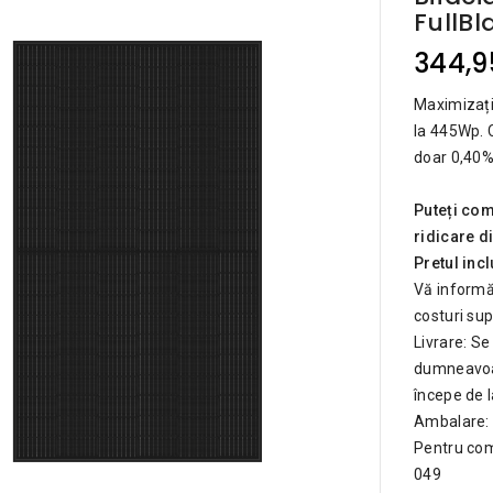
FullBl
344,95
Maximizați
la 445Wp. 
doar 0,40%
Puteți com
ridicare d
Pretul inc
Vă informă
costuri su
Livrare: Se
dumneavoast
începe de l
Ambalare: S
Pentru com
049