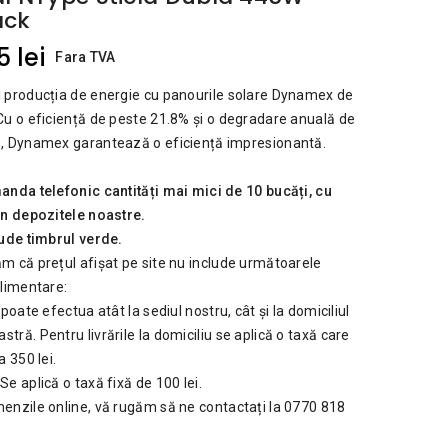
ack
 lei
Fara TVA
 producția de energie cu panourile solare Dynamex de
Cu o eficiență de peste 21.8% și o degradare anuală de
, Dynamex garantează o eficiență impresionantă.
anda telefonic cantități mai mici de 10 bucăți, cu
in depozitele noastre.
lude timbrul verde.
m că prețul afișat pe site nu include următoarele
plimentare:
 poate efectua atât la sediul nostru, cât și la domiciliul
ră. Pentru livrările la domiciliu se aplică o taxă care
a 350 lei.
e aplică o taxă fixă de 100 lei.
enzile online, vă rugăm să ne contactați la 0770 818