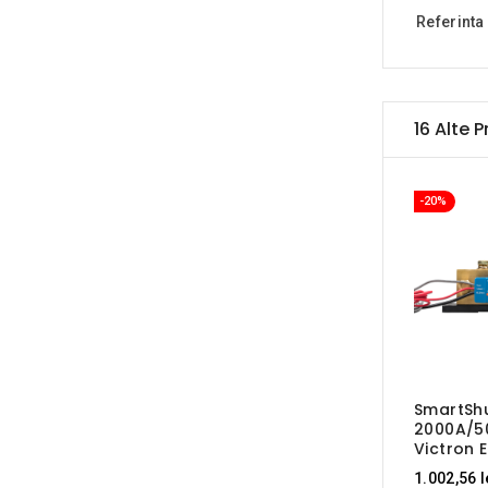
Referinta
16 Alte 
-20%
SmartSh
2000A/5
Victron 
1.002,56 l