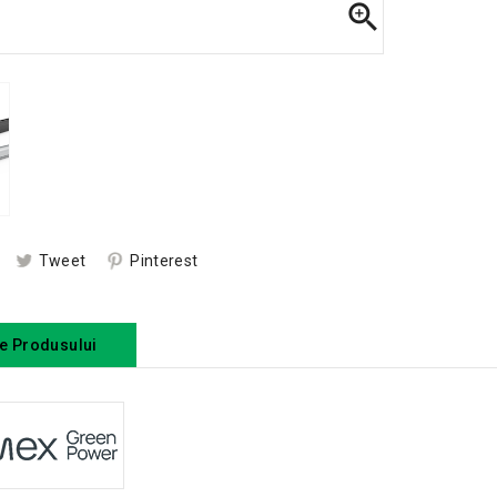

Tweet
Pinterest
le Produsului