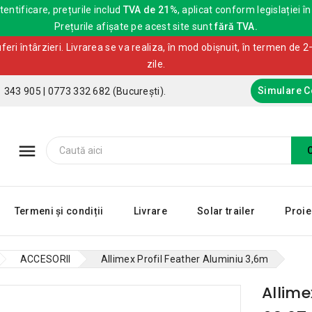
entificare, prețurile includ
TVA de 21%
, aplicat conform legislației în
Prețurile afișate pe acest site sunt
fără TVA.
ri întârzieri. Livrarea se va realiza, în mod obișnuit, în termen de 2–
zile.
Simulare 
1 343 905 | 0773 332 682 (București).

Termeni și condiții
Livrare
Solar trailer
Proie
ACCESORII
Allimex Profil Feather Aluminiu 3,6m
Allime