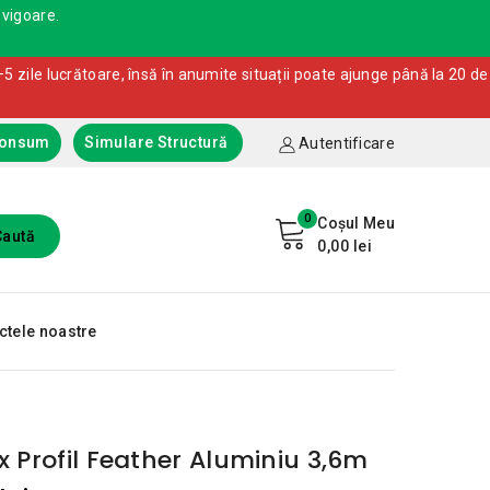
 vigoare.
5 zile lucrătoare, însă în anumite situații poate ajunge până la 20 de
Consum
Simulare Structură
Autentificare
0
Coșul Meu
Caută
0,00 lei
ctele noastre
x Profil Feather Aluminiu 3,6m