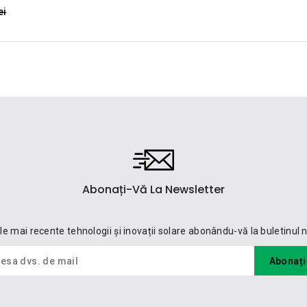
price
ei
Abonați-Vă La Newsletter
cele mai recente tehnologii și inovații solare abonându-vă la buletinul