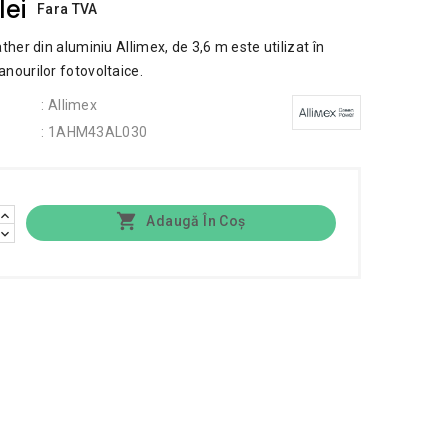
lei
Fara TVA
ather din aluminiu Allimex, de 3,6 m este utilizat în
nourilor fotovoltaice.
: Allimex
: 1AHM43AL030

Adaugă În Coș