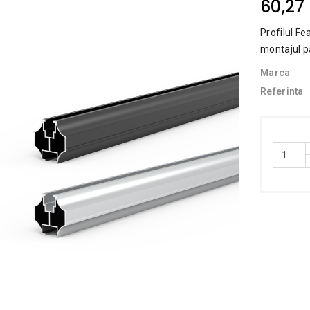
60,27 
Profilul Fe
montajul pa
Marca
Referinta