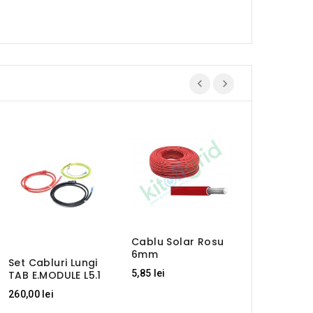
Cablu Solar Rosu
6mm
Set Cabluri Lungi
Allimex Co
5,85 lei
TAB E.MODULE L5.1
Pentru Prof
Aluminiu
260,00 lei
5,20 lei