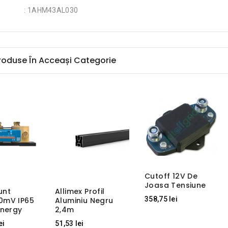
: 1AHM43AL030
Produse În Acceași Categorie
Cutoff 12V De
Joasa Tensiune
unt
Allimex Profil
358,75 lei
0mV IP65
Aluminiu Negru
Energy
2,4m
Regular
ei
51,53 lei