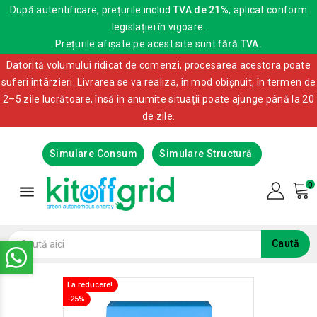
După autentificare, prețurile includ
TVA de 21%
, aplicat conform
legislației în vigoare.
Prețurile afișate pe acest site sunt
fără TVA.
Datorită volumului ridicat de comenzi, procesarea acestora poate
suferi întârzieri. Livrarea se va realiza, în mod obișnuit, în termen de
2–5 zile lucrătoare, însă în anumite situații poate ajunge până la 20
de zile.
Simulare Consum
Simulare Structură
0

Caută
La reducere!
La reducere!
-25%
-25%