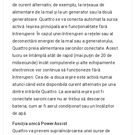
de curent alternativ, de exemplu, la rețeaua de
alimentare de la mal și la un generator sau la două
generatoare. Quattro se va conecta automat la sursa
activă. Ieșirea principală are funcționalitate fără
întrerupere. În cazul unei întreruperi a rețelei sau al
deconectării energiei de la mal sau a generatorului,
Quattro preia alimentarea sarcinilor conectate. Acest
lucru se întâmplă atât de rapid (mai puțin de 20 de
milisecunde) încât computerele și alte echipamente
electronice vor continua să funcționeze fără
întreruperi. Cea de-a doua ieșire este activă numai
atunci când este disponibilă curent alternativ pe una
dintre intrările Quattro. La această ieșire pot fi
conectate sarcini care nu ar trebui să descarce
bateria, cum ar fi aerul condiționat sau un încălzitor
de apă.
Funcția unică PowerAssist
Quattro va preveni supraîncărcarea unei surse de