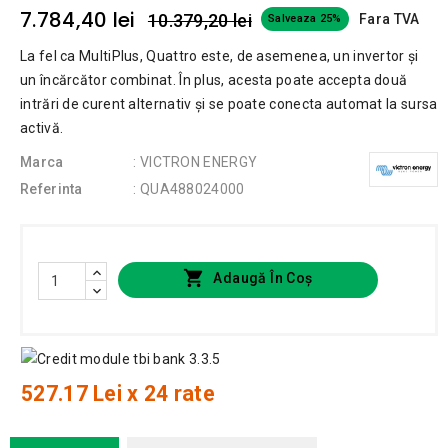
7.784,40 lei
10.379,20 lei
Fara TVA
Salveaza 25%
La fel ca MultiPlus, Quattro este, de asemenea, un invertor și
un încărcător combinat. În plus, acesta poate accepta două
intrări de curent alternativ și se poate conecta automat la sursa
activă.
Marca
: VICTRON ENERGY
Referinta
: QUA488024000

Adaugă În Coș
527.17 Lei x 24 rate