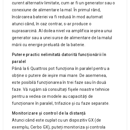
curent alternativ limitate, cum ar fi un generator sau o
conexiune de alimentare la mal. În primul rând,
încărcarea bateriei va fi redusă în mod automat
atunci când, în caz contrar, s-ar produce o
suprasarcină. Al doilea nivel va amplifica ieșirea unui
generator sau a unei surse de alimentare de la malul
mării cu energie preluată de la baterie.
Putere practic nelimitată datorită funcționării în
paralel
Până la 6 Quattros pot funcționa în paralel pentru a
obține o putere de ieșire mai mare. De asemenea,
este posibilă funcționarea în trei faze sau în două
faze. Vă rugăm să consultați fișele noastre tehnice
pentru a vedea ce modele au capacități de
funcționare în paralel, trifazice și cu faze separate.
Monitorizare și control de la distanță
Atunci când este cuplat cu un dispozitiv GX (de
exemplu, Cerbo GX), puteți monitoriza și controla