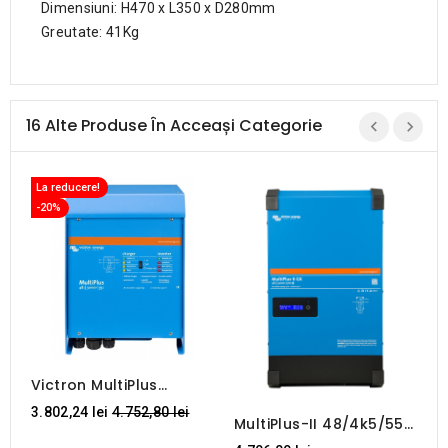
Dimensiuni: H470 x L350 x D280mm
Greutate: 41Kg
16 Alte Produse În Acceași Categorie
La reducere!
-20%
Victron MultiPlus
V
48/3000/35-50 230V
E
Regular
3.802,24 lei
4.752,80 lei
5
VE.Bus
M
MultiPlus-II 48/4k5/55-
price
C
32 GX Victron Energy