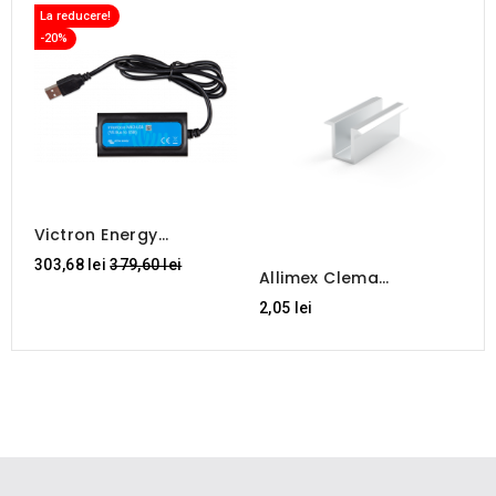
La reducere!
-20%
Victron Energy
Interface MK3-USB
Regular
303,68 lei
379,60 lei
(VE.Bus To USB)
Allimex Clema
B
price
Intermediara 60 Mm Din
C
2,05 lei
3
Aluminiu
C
E