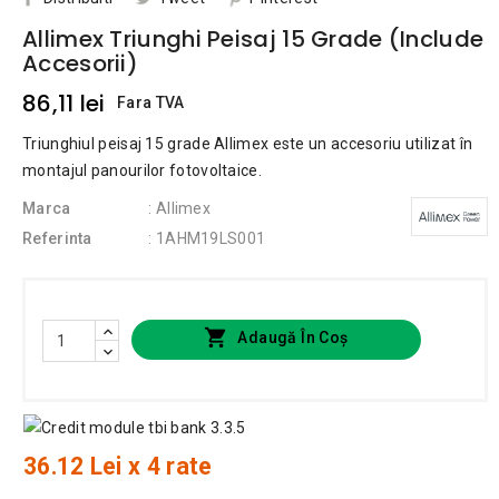
Allimex Triunghi Peisaj 15 Grade (include
Accesorii)
86,11 lei
Fara TVA
Triunghiul peisaj 15 grade Allimex este un accesoriu utilizat în
montajul panourilor fotovoltaice.
Marca
: Allimex
Referinta
: 1AHM19LS001

Adaugă În Coș
36.12 Lei x 4 rate