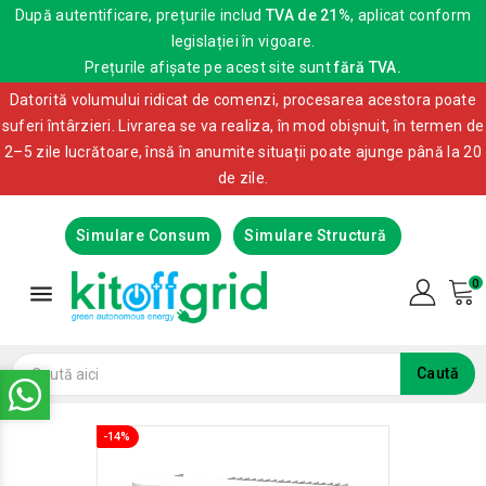
După autentificare, prețurile includ
TVA de 21%
, aplicat conform
legislației în vigoare.
Prețurile afișate pe acest site sunt
fără TVA.
Datorită volumului ridicat de comenzi, procesarea acestora poate
suferi întârzieri. Livrarea se va realiza, în mod obișnuit, în termen de
2–5 zile lucrătoare, însă în anumite situații poate ajunge până la 20
de zile.
Simulare Consum
Simulare Structură
0

Caută
-14%
-14%