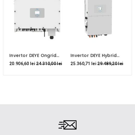
Invertor DEYE Ongrid
Invertor DEYE Hybrid
I
80kW
50kW 4xMPPT
7
Regular
Regular
20.906,60 lei
24.310,00 lei
25.360,71 lei
29.489,20 lei
1
price
price