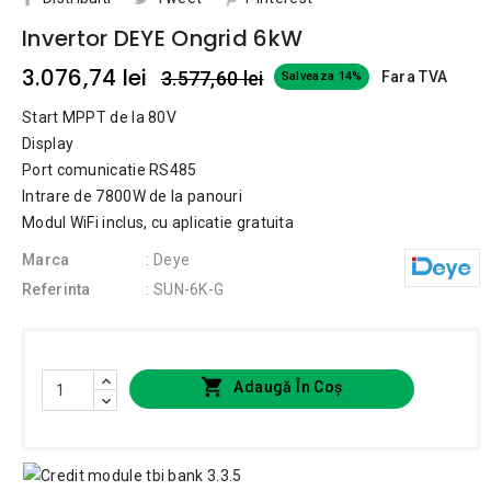
Invertor DEYE Ongrid 6kW
3.076,74 lei
3.577,60 lei
Fara TVA
Salveaza 14%
Start MPPT de la 80V
Display
Port comunicatie RS485
Intrare de 7800W de la panouri
Modul WiFi inclus, cu aplicatie gratuita
Marca
: Deye
Referinta
: SUN-6K-G

Adaugă În Coș