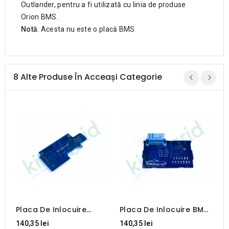
Outlander, pentru a fi utilizată cu linia de produse
Orion BMS.
Notă
: Acesta nu este o placă BMS
8 Alte Produse În Acceași Categorie
Placa De Inlocuire
Placa De Inlocuire BMW
C
Tesla BMS Rev 1
I3 BMS
140,35 lei
140,35 lei
9