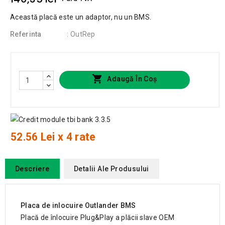
Această placă este un adaptor, nu un BMS.
Referinta
: OutRep

Adaugă În Coș
52.56 Lei x 4 rate
Descriere
Detalii Ale Produsului
Placa de inlocuire Outlander BMS
Placă de înlocuire Plug&Play a plăcii slave OEM